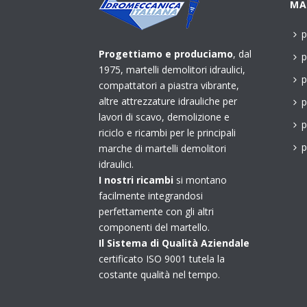
MA
p
Progettiamo e produciamo
, dal
p
1975, martelli demolitori idraulici,
p
compattatori a piastra vibrante,
altre attrezzature idrauliche per
p
lavori di scavo, demolizione e
p
riciclo e ricambi per le principali
p
marche di martelli demolitori
idraulici.
I nostri ricambi
si montano
facilmente integrandosi
perfettamente con gli altri
componenti del martello.
Il Sistema di Qualità Aziendale
certificato ISO 9001 tutela la
costante qualità nel tempo.