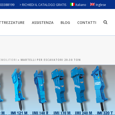
803388199
> RICHIEDI IL CATALOGO GRATIS
Italiano
Inglese
ATTREZZATURE
ASSISTENZA
BLOG
CONTATTI
EMOLITORI
»
MARTELLI PER ESCAVATORI 20-30 TON