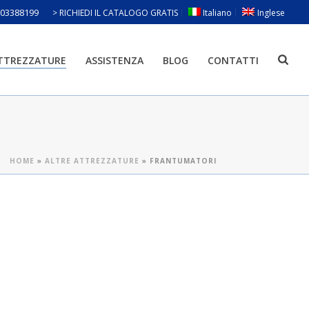
803388199
> RICHIEDI IL CATALOGO GRATIS
Italiano
Inglese
ATTREZZATURE
ASSISTENZA
BLOG
CONTATTI
HOME
»
ALTRE ATTREZZATURE
»
FRANTUMATORI