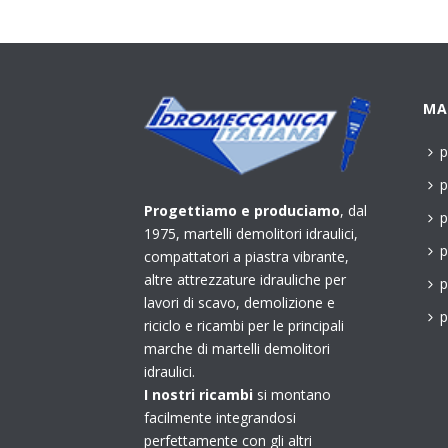
MA
p
p
Progettiamo e produciamo
, dal
p
1975, martelli demolitori idraulici,
p
compattatori a piastra vibrante,
altre attrezzature idrauliche per
p
lavori di scavo, demolizione e
p
riciclo e ricambi per le principali
marche di martelli demolitori
idraulici.
I nostri ricambi
si montano
facilmente integrandosi
perfettamente con gli altri