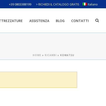
+39 0803388199
> RICHIEDI IL CATALOGO GRATIS
Italiano
ATTREZZATURE
ASSISTENZA
BLOG
CONTATTI
HOME
»
RICAMBI
»
KOMATSU