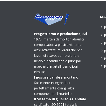
MA
p
Progettiamo e produciamo
, dal
p
1975, martelli demolitori idraulici,
p
compattatori a piastra vibrante,
altre attrezzature idrauliche per
p
lavori di scavo, demolizione e
p
riciclo e ricambi per le principali
p
marche di martelli demolitori
idraulici.
I nostri ricambi
si montano
facilmente integrandosi
perfettamente con gli altri
componenti del martello.
Il Sistema di Qualità Aziendale
certificato ISO 9001 tutela la