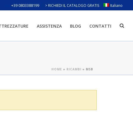
+39 0803388199
> RICHIEDI IL CATALOGO GRATIS
Italiano
ATTREZZATURE
ASSISTENZA
BLOG
CONTATTI
HOME
»
RICAMBI
»
MSB