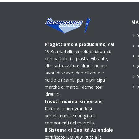
MA
p
Progettiamo e produciamo
, dal
p
1975, martelli demolitori idraulici,
p
compattatori a piastra vibrante,
altre attrezzature idrauliche per
p
lavori di scavo, demolizione e
p
riciclo e ricambi per le principali
p
marche di martelli demolitori
idraulici.
I nostri ricambi
si montano
facilmente integrandosi
perfettamente con gli altri
componenti del martello.
Il Sistema di Qualità Aziendale
certificato ISO 9001 tutela la