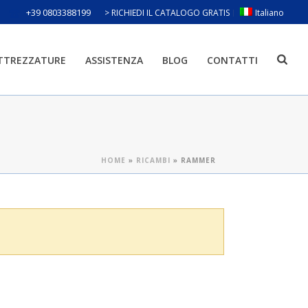
+39 0803388199
> RICHIEDI IL CATALOGO GRATIS
Italiano
ATTREZZATURE
ASSISTENZA
BLOG
CONTATTI
HOME
»
RICAMBI
»
RAMMER