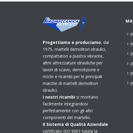
MA
p
Progettiamo e produciamo
, dal
p
1975, martelli demolitori idraulici,
p
compattatori a piastra vibrante,
altre attrezzature idrauliche per
p
lavori di scavo, demolizione e
p
riciclo e ricambi per le principali
p
marche di martelli demolitori
idraulici.
I nostri ricambi
si montano
facilmente integrandosi
perfettamente con gli altri
componenti del martello.
Il Sistema di Qualità Aziendale
certificato ISO 9001 tutela la