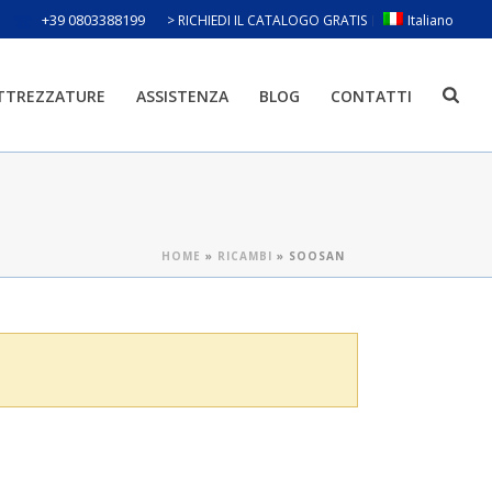
+39 0803388199
> RICHIEDI IL CATALOGO GRATIS
Italiano
ATTREZZATURE
ASSISTENZA
BLOG
CONTATTI
HOME
»
RICAMBI
»
SOOSAN