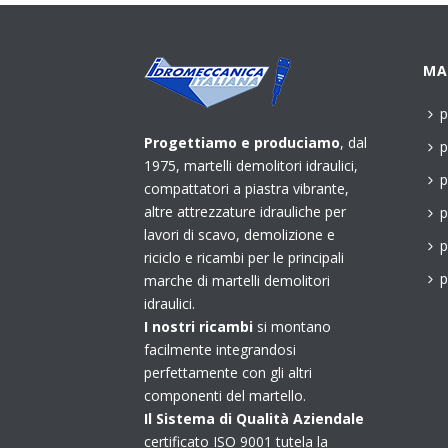
MA
p
Progettiamo e produciamo
, dal
p
1975, martelli demolitori idraulici,
p
compattatori a piastra vibrante,
altre attrezzature idrauliche per
p
lavori di scavo, demolizione e
p
riciclo e ricambi per le principali
p
marche di martelli demolitori
idraulici.
I nostri ricambi
si montano
facilmente integrandosi
perfettamente con gli altri
componenti del martello.
Il Sistema di Qualità Aziendale
certificato ISO 9001 tutela la